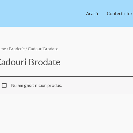
Acasă
Confecţii Tex
ome
/
Broderie
/ Cadouri Brodate
adouri Brodate
Nu am găsit niciun produs.