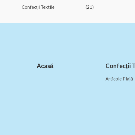
Confecţii Textile
(21)
Acasă
Confecţii T
Articole Plajă